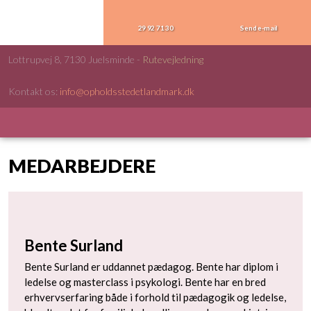
29 92 71 30
Send e-mail
Lottrupvej 8, 7130 Juelsminde​ -
Rutevejledning
Kontakt os:
info@opholdsstedetlandmark.dk​
MEDARBEJDERE​
Bente Surland
Bente Surland er uddannet pædagog. Bente har diplom i
ledelse og masterclass i psykologi. Bente har en bred
erhvervserfaring både i forhold til pædagogik og ledelse,